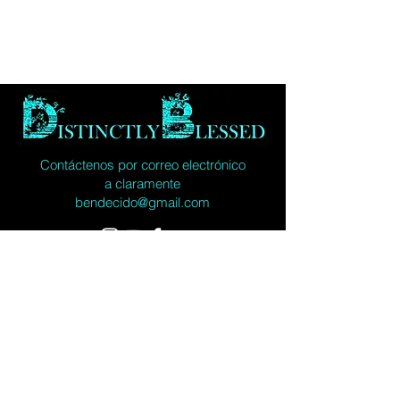
Contáctenos por correo electrónico
a
claramente
bendecido@gmail.com
Toda la Escritura es inspirada por
DIOS y es útil para enseñar,
reprender, corregir y entrenar en
justicia, para que el hombre de Dios
esté completamente equipado para
toda buena obra.
2 Timoteo 3:16 NVI