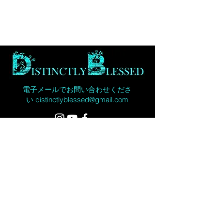
電子メールでお問い合わせくださ
い
distinctlyblessed@gmail.com
すべての聖文は神の息吹であり、神
の人があらゆる善行に十分に備えら
れるように、義を教え、叱責し、矯
正し、訓練するのに役立ちます。
テモテ第二 3:16 NIV