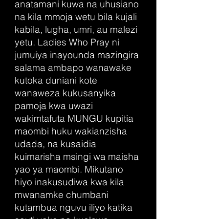
anatamani kuwa na uhusiano
na kila mmoja wetu bila kujali
kabila, lugha, umri, au malezi
yetu. Ladies Who Pray ni
jumuiya inayounda mazingira
salama ambapo wanawake
kutoka duniani kote
wanaweza kukusanyika
pamoja kwa uwazi
wakimtafuta MUNGU kupitia
maombi huku wakianzisha
udada, na kusaidia
kuimarisha msingi wa maisha
yao ya maombi. Mikutano
hiyo inakusudiwa kwa kila
mwanamke chumbani
kutambua nguvu iliyo katika