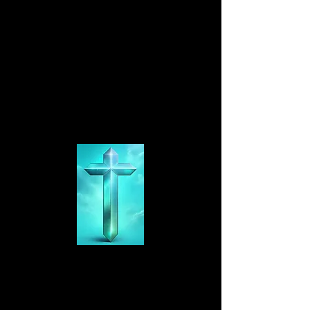
Maombi
hutufinyanga
Maombi
hutuimarisha
Maombi