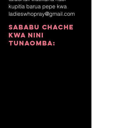
kupitia barua pepe kwa
ladieswhopray@gmail.com
Sababu Chache
Kwa Nini
Tunaomba:
Maombi
Hutoa
sisi kupata moja kwa
moja kuita chini
duniani kile kilicho
mbinguni