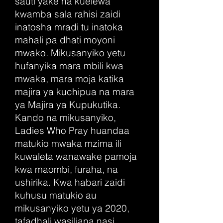
sauti yake na kuelewa
kwamba sala rahisi zaidi
inatosha mradi tu inatoka
mahali pa dhati moyoni
mwako. Mikusanyiko yetu
hufanyika mara mbili kwa
mwaka, mara moja katika
majira ya kuchipua na mara
ya Majira ya Kupukutika.
Kando na mikusanyiko,
Ladies Who Pray huandaa
matukio mwaka mzima ili
kuwaleta wanawake pamoja
kwa maombi, furaha, na
ushirika. Kwa habari zaidi
kuhusu matukio au
mikusanyiko yetu ya 2020,
tafadhali wasiliana nasi